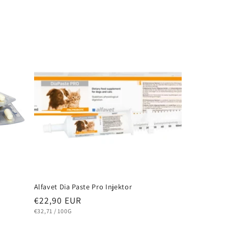
Alfavet Dia Paste Pro Injektor
Normaler
€22,90 EUR
Preis
STÜCKPREIS
PRO
€32,71
/
100G