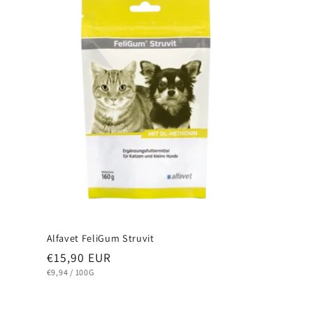
Alfavet FeliGum Struvit
Normaler
€15,90 EUR
Preis
STÜCKPREIS
PRO
€9,94
/
100G