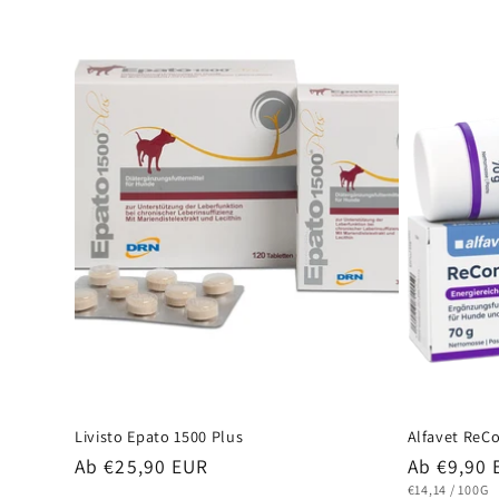
Livisto Epato 1500 Plus
Alfavet ReC
Normaler
Normaler
Ab €25,90 EUR
Ab €9,90
Preis
Preis
STÜCKPREIS
PRO
€14,14
/
100G