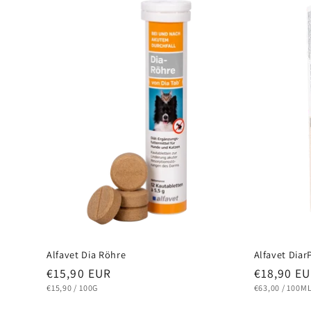
Alfavet Dia Röhre
Alfavet Diar
Normaler
Normaler
€15,90 EUR
€18,90 E
Preis
Preis
STÜCKPREIS
PRO
STÜCKPREIS
PRO
€15,90
/
100G
€63,00
/
100M