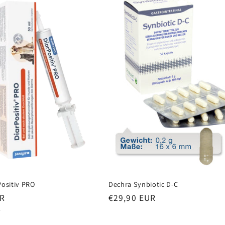
Positiv PRO
Dechra Synbiotic D-C
Normaler
UR
€29,90 EUR
Preis
L