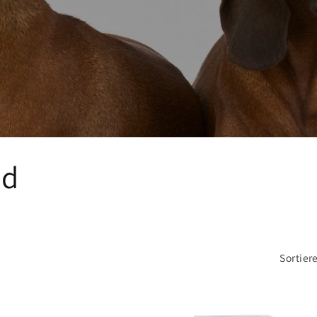
nd
Sortier