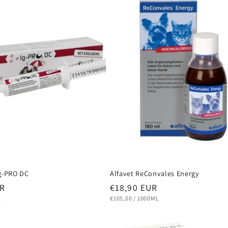
Ig-PRO DC
Alfavet ReConvales Energy
Normaler
UR
€18,90 EUR
Preis
STÜCKPREIS
PRO
L
€105,00
/
1000ML