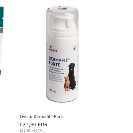
Livisto Dermafit® Forte
Normaler
€27,90 EUR
Preis
STÜCKPREIS
PRO
€27,90
/
100ML