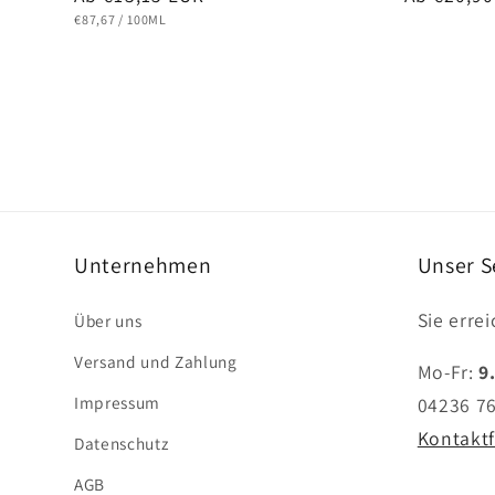
Preis
Preis
STÜCKPREIS
PRO
€87,67
/
100ML
Unternehmen
Unser S
Sie erre
Über uns
Versand und Zahlung
Mo-Fr:
9
Impressum
04236 7
Kontakt
Datenschutz
AGB