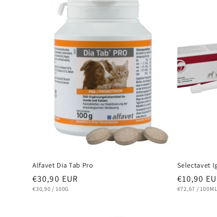
g
o
r
i
e
:
Alfavet Dia Tab Pro
Selectavet 
Normaler
Normaler
€30,90 EUR
€10,90 E
Preis
Preis
STÜCKPREIS
PRO
STÜCKPREIS
PRO
€30,90
/
100G
€72,67
/
100M