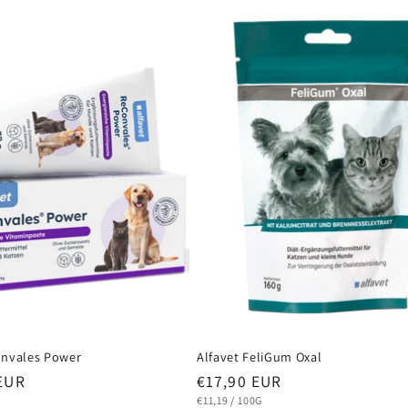
onvales Power
Alfavet FeliGum Oxal
Normaler
 EUR
€17,90 EUR
Preis
STÜCKPREIS
PRO
€11,19
/
100G