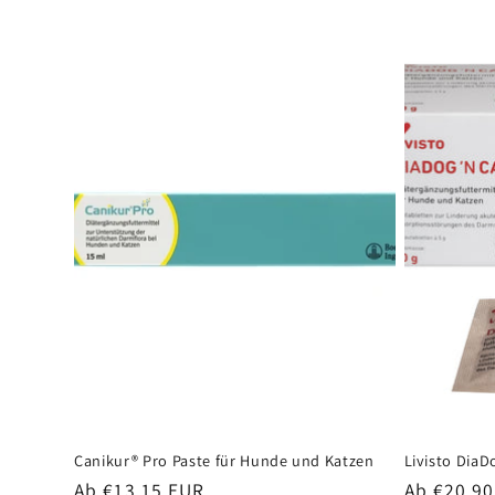
Canikur® Pro Paste für Hunde und Katzen
Livisto DiaD
Normaler
Normaler
Ab €13,15 EUR
Ab €20,9