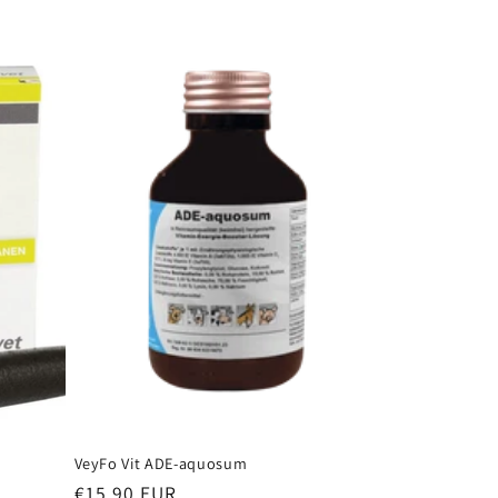
VeyFo Vit ADE-aquosum
Normaler
€15,90 EUR