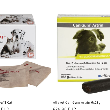
og'N Cat
Alfavet CaniGum Artrin 6x28g
Normaler
0 EUR
€26,90 EUR