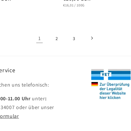
Preis
STÜCKPREIS
PRO
€16,01
/
100G
1
2
3
ervice
ichen uns telefonisch:
.00-11.00 Uhr
unter
:
634007
oder über unser
formular