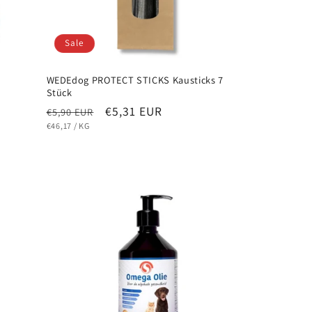
Sale
WEDEdog PROTECT STICKS Kausticks 7
Stück
Normaler
Verkaufspreis
€5,31 EUR
€5,90 EUR
Preis
STÜCKPREIS
PRO
€46,17
/
KG