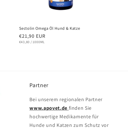
Sectolin Omega Öl Hund & Katze
Normaler
€21,90 EUR
Preis
STÜCKPREIS
PRO
€43,80
/
1000ML
Partner
Bei unserem regionalen Partner
www.apovet.de
finden Sie
hochwertige Medikamente für
Hunde und Katzen zum Schutz vor