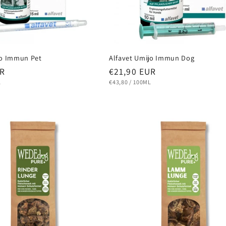
jo Immun Pet
Alfavet Umijo Immun Dog
Normaler
UR
€21,90 EUR
Preis
STÜCKPREIS
PRO
L
€43,80
/
100ML