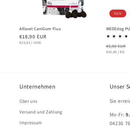
Sale
Alfavet CaniGum Fluu
WEDEdog PUR
Normaler
€18,90 EUR
Preis
STÜCKPREIS
PRO
€23,63
/
100G
Normaler
€5,90 EUR
Preis
STÜCKPREIS
PRO
€35,40
/
KG
Unternehmen
Unser S
Sie erre
Über uns
Versand und Zahlung
Mo-Fr:
9
Impressum
04236 7