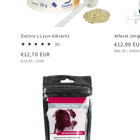
i
e
Dechra L-Lysin Albrecht
Alfavet Umi
Normaler
€12,90 E
:
8
(8)
Bewertungen
Preis
STÜCKPREIS
PRO
€86,00
/
100M
Normaler
€12,70 EUR
insgesamt
Preis
STÜCKPREIS
PRO
€25,40
/
100G