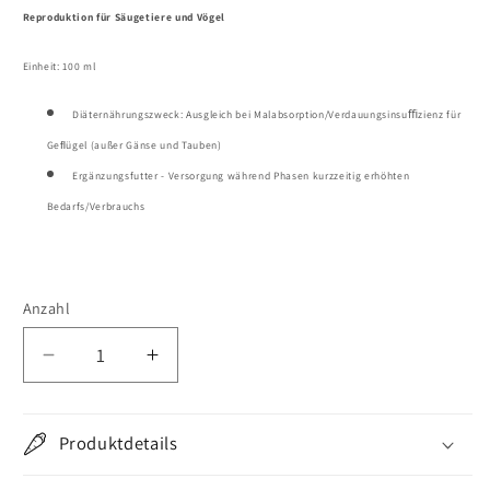
Reproduktion für Säugetiere und Vögel
Einheit: 100 ml
Diäternährungszweck: Ausgleich bei Malabsorption/Verdauungsinsuﬃzienz für
Geﬂügel (außer Gänse und Tauben)
Ergänzungsfutter - Versorgung während Phasen kurzzeitig erhöhten
Bedarfs/Verbrauchs
Anzahl
Verringere
Erhöhe
die
die
Menge
Menge
für
für
Produktdetails
VeyFo
VeyFo