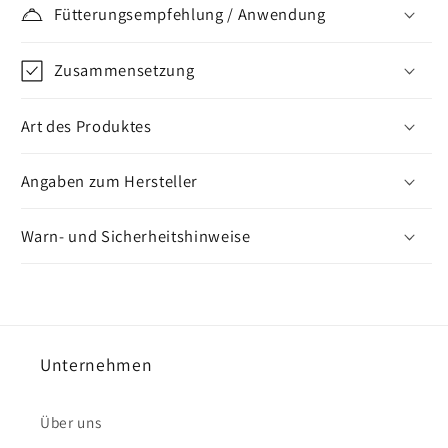
Vit
Vit
Fütterungsempfehlung / Anwendung
ADE-
ADE-
aquosum
aquosum
Zusammensetzung
Art des Produktes
Angaben zum Hersteller
Warn- und Sicherheitshinweise
Unternehmen
Über uns