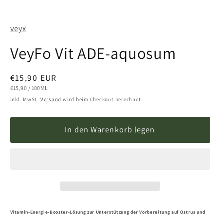
Medien
1
in
veyx
Modal
öffnen
VeyFo Vit ADE-aquosum
Normaler
€15,90 EUR
Preis
STÜCKPREIS
PRO
€15,90
/
100ML
inkl. MwSt.
Versand
wird beim Checkout berechnet
In den Warenkorb legen
Vitamin-Energie-Booster-Lösung zur
Unterstützung der Vorbereitung auf Östrus und