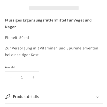
Flüssiges Ergänzungsfuttermittel für Vögel und
Nager
Einheit: 50 ml
Zur Versorgung mit Vitaminen und Spurenelementen
bei einseitiger Kost
Anzahl
Verringere
Erhöhe
die
die
Menge
Menge
für
für
Produktdetails
Selectavet
Selectavet
Multivitasel
Multivitasel