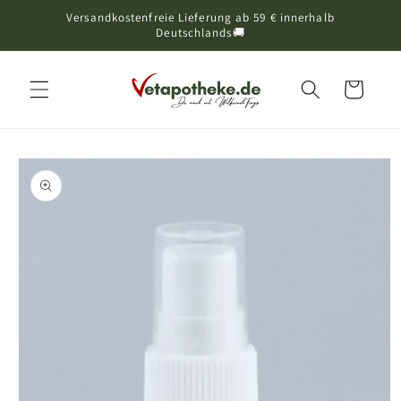
Versandkostenfreie Lieferung ab 59 € innerhalb
Direkt zum Inhalt
Deutschlands🚚
Warenkorb
oduktinformationen
ringen