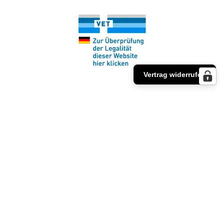
Vertrag widerrufen
Partner
Bei unserem regionalen Partner
www.apovet.de
finden Sie hochwertige Medikamente für Hunde
und Katzen zum Schutz vor Parasiten wie Zecken
und Flöhe.