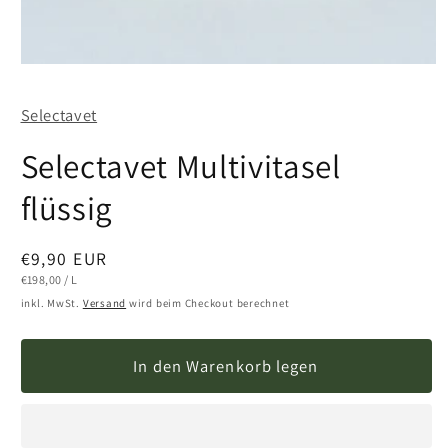
Medien
1
in
Selectavet
Modal
öffnen
Selectavet Multivitasel
flüssig
Normaler
€9,90 EUR
Preis
STÜCKPREIS
PRO
€198,00
/
L
inkl. MwSt.
Versand
wird beim Checkout berechnet
In den Warenkorb legen