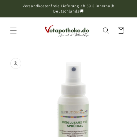
Versandkostenfreie Lieferung ab 59 € innerhalb
Direkt zum Inhalt
Deutschlands🚚
Warenkorb
oduktinformationen
ringen