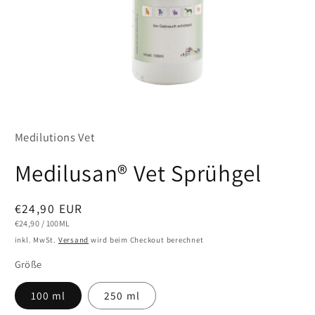
Medien
1
in
Medilutions Vet
Modal
öffnen
Medilusan® Vet Sprühgel
Normaler
€24,90 EUR
Preis
STÜCKPREIS
PRO
€24,90
/
100ML
inkl. MwSt.
Versand
wird beim Checkout berechnet
Größe
100 ml
250 ml