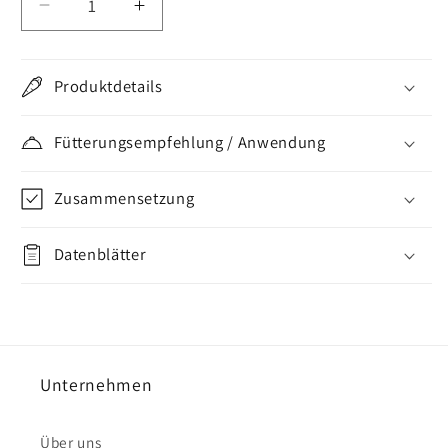
Verringere
Erhöhe
die
die
Menge
Menge
für
für
Produktdetails
Medilusan®
Medilusan®
Vet
Vet
Fütterungsempfehlung / Anwendung
Sprühgel
Sprühgel
Zusammensetzung
Datenblätter
Unternehmen
Über uns