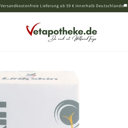
Versandkostenfreie Lieferung ab 59 € innerhalb Deutschlands🚚