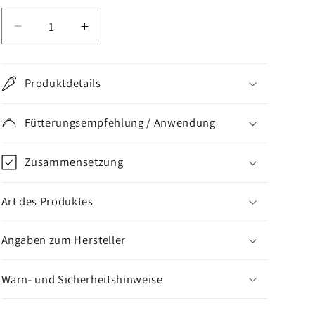
Verringere
Erhöhe
die
die
Menge
Menge
für
für
Produktdetails
Livisto
Livisto
Linkskin®
Linkskin®
Fütterungsempfehlung / Anwendung
Tabletten
Tabletten
Zusammensetzung
Art des Produktes
Angaben zum Hersteller
Warn- und Sicherheitshinweise