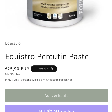
Medien
1
in
Equistro
Modal
öffnen
Equistro Percutin Paste
Normaler
€25,90 EUR
Ausverkauft
Preis
STÜCKPREIS
PRO
€12,95
/
KG
inkl. MwSt.
Versand
wird beim Checkout berechnet
Ausverkauft