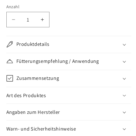
Anzahl
Verringere
Erhöhe
die
die
Menge
Menge
für
für
Produktdetails
Equistro
Equistro
Percutin
Percutin
Fütterungsempfehlung / Anwendung
Paste
Paste
Zusammensetzung
Art des Produktes
Angaben zum Hersteller
Warn- und Sicherheitshinweise