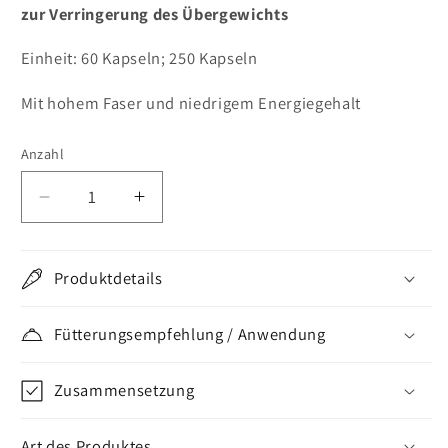
zur Verringerung des Übergewichts
Einheit: 60 Kapseln; 250 Kapseln
Mit hohem Faser und niedrigem Energiegehalt
Anzahl
Verringere
Erhöhe
die
die
Menge
Menge
für
für
Produktdetails
Enteropro
Enteropro
500
500
Fütterungsempfehlung / Anwendung
mg
mg
Kapseln
Kapseln
Zusammensetzung
Art des Produktes