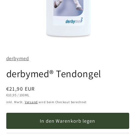
Medien
1
in
derbymed
Modal
öffnen
derbymed® Tendongel
Normaler
€21,90 EUR
Preis
STÜCKPREIS
PRO
€10,95
/
100ML
inkl. MwSt.
Versand
wird beim Checkout berechnet
In den Warenkorb legen