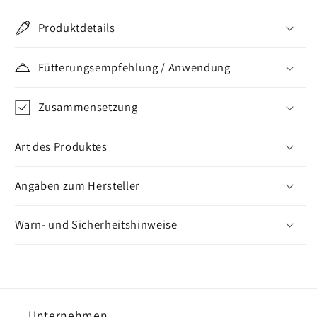
Menge
Menge
für
für
Produktdetails
derbymed®
derbymed®
Tendongel
Tendongel
Fütterungsempfehlung / Anwendung
Zusammensetzung
Art des Produktes
Angaben zum Hersteller
Warn- und Sicherheitshinweise
Unternehmen