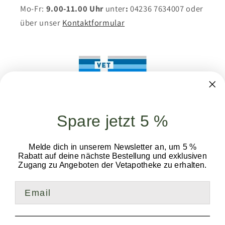
Mo-Fr:
9.00-11.00 Uhr
unter
:
04236 7634007
oder
über unser
Kontaktformular
Spare jetzt 5 %
Melde dich in unserem Newsletter an, um 5 %
Partner
Rabatt auf deine nächste Bestellung und exklusiven
Zugang zu Angeboten der Vetapotheke zu erhalten.
Bei unserem regionalen Partner
www.apovet.de
Email
finden Sie hochwertige Medikamente für Hunde
und Katzen zum Schutz vor Parasiten wie Zecken
und Flöhe.