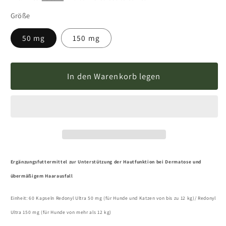
Größe
50 mg
150 mg
In den Warenkorb legen
Ergänzungsfuttermittel
zur Unterstützung der Hautfunktion bei Dermatose und
übermäßigem Haarausfall
Einheit:
60 Kapseln
Redonyl Ultra 50 mg (für Hunde und Katzen von bis zu 12 kg)/
Redonyl
Ultra 150 mg (für Hunde von mehr als 12 kg)