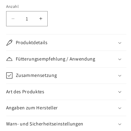
Anzahl
Verringere
Erhöhe
die
die
Menge
Menge
für
für
Produktdetails
Dechra
Dechra
Redonyl
Redonyl
Fütterungsempfehlung / Anwendung
Ultra
Ultra
Zusammensetzung
Art des Produktes
Angaben zum Hersteller
Warn- und Sicherheitseinstellungen