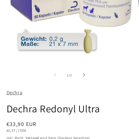
Medien
M
1
2
in
in
von
1
/
2
Modal
M
öffnen
öf
Dechra
Dechra Redonyl Ultra
Normaler
€33,90 EUR
Preis
STÜCKPREIS
PRO
€0,57
/
ITEM
inkl. MwSt.
Versand
wird beim Checkout berechnet