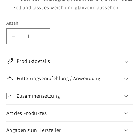
Fell und lässt es weich und glänzend aussehen.
Anzahl
Verringere
Erhöhe
die
die
Menge
Menge
für
für
Produktdetails
Ceva
Ceva
Douxo
Douxo
Fütterungsempfehlung / Anwendung
S3
S3
Calm
Calm
Zusammensetzung
Shampoo
Shampoo
Art des Produktes
Angaben zum Hersteller