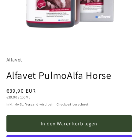
Medien
1
in
Alfavet
Modal
öffnen
Alfavet PulmoAlfa Horse
Normaler
€39,90 EUR
Preis
STÜCKPREIS
PRO
€39,90
/
100ML
inkl. MwSt.
Versand
wird beim Checkout berechnet
In den Warenkorb legen