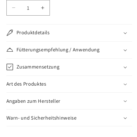
Verringere
Erhöhe
die
die
Menge
Menge
für
für
Produktdetails
Alfavet
Alfavet
PulmoAlfa
PulmoAlfa
Fütterungsempfehlung / Anwendung
Horse
Horse
Zusammensetzung
Art des Produktes
Angaben zum Hersteller
Warn- und Sicherheitshinweise