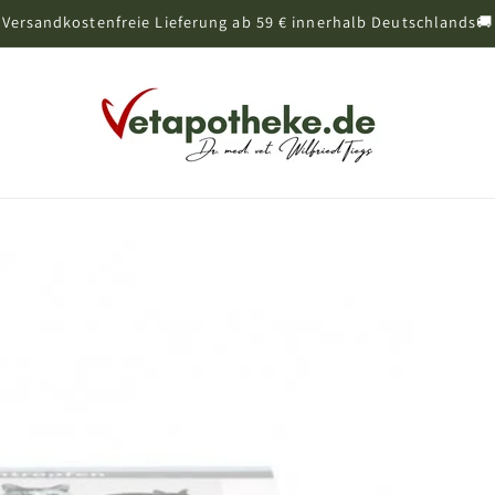
Versandkostenfreie Lieferung ab 59 € innerhalb Deutschlands🚚