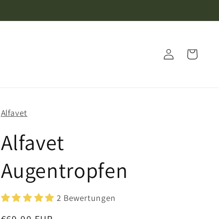
Warenkorb
Einloggen
Alfavet
Alfavet
Augentropfen
2 Bewertungen
Normaler
€69,90 EUR