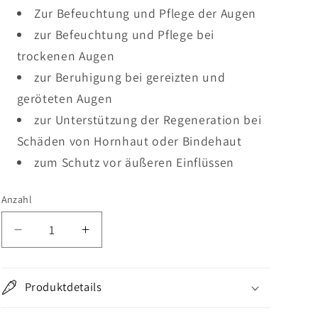
Zur Befeuchtung und Pflege der Augen
zur Befeuchtung und Pflege bei
trockenen Augen
zur Beruhigung bei gereizten und
geröteten Augen
zur Unterstützung der Regeneration bei
Schäden von Hornhaut oder Bindehaut
zum Schutz vor äußeren Einflüssen
Anzahl
Verringere
Erhöhe
die
die
Menge
Menge
für
für
Produktdetails
Alfavet
Alfavet
Augentropfen
Augentropfen