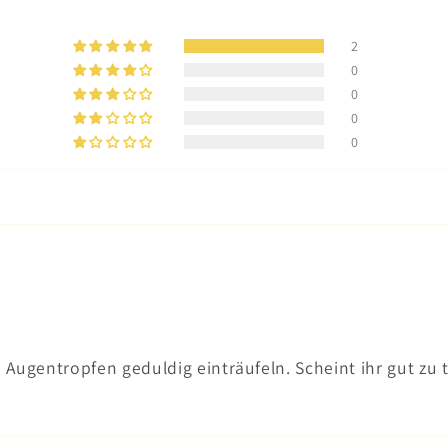
2
0
0
0
0
e Augentropfen geduldig einträufeln. Scheint ihr gut zu