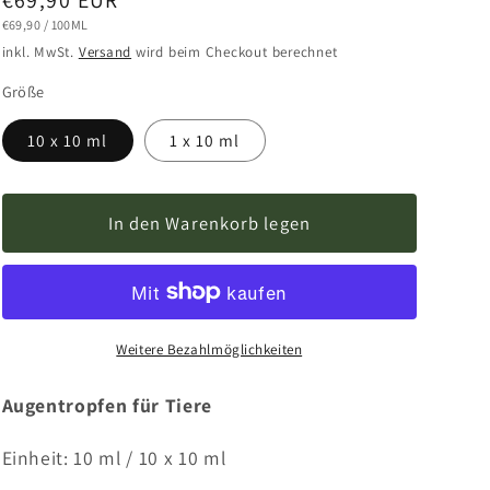
Preis
STÜCKPREIS
PRO
€69,90
/
100ML
inkl. MwSt.
Versand
wird beim Checkout berechnet
Größe
10 x 10 ml
1 x 10 ml
In den Warenkorb legen
Weitere Bezahlmöglichkeiten
Augentropfen für Tiere
Einheit: 10 ml / 10 x 10 ml